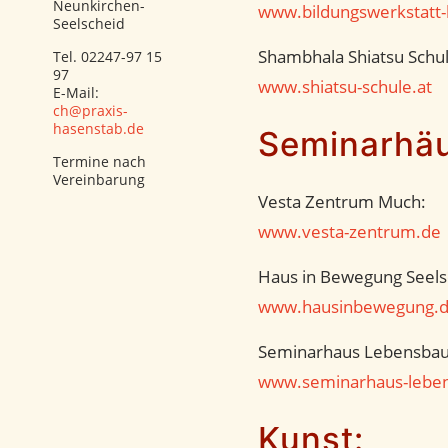
Neunkirchen-
www.bildungswerkstatt-b
Seelscheid
Shambhala Shiatsu Schu
Tel. 02247-97 15
97
www.shiatsu-schule.at
E-Mail:
ch@praxis-
hasenstab.de
Seminarhäu
Termine nach
Vereinbarung
Vesta Zentrum Much:
www.vesta-zentrum.de
Haus in Bewegung Seels
www.hausinbewegung.
Seminarhaus Lebensba
www.seminarhaus-lebe
Kunst: