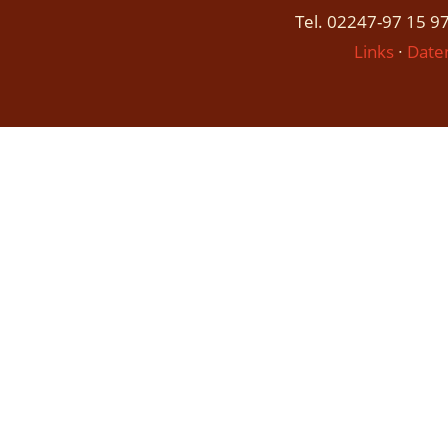
Tel. 02247-97 15 97
Links
∙
Date