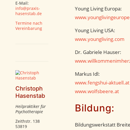
E-Mail:
Young Living Europa:
info@praxis-
hasenstab.de
www.younglivingeurop
Termine nach
Vereinbarung
Young Living USA:
www.youngliving.com
Dr. Gabriele Hauser:
www.willkommenimherz
Markus Idl:
www.fengshui-aktuell.at
Christoph
www.wolfsbeere.at
Hasenstab
Bildung:
Heilpraktiker für
Psychotherapie
Zeithstr. 138
Bildungswerkstatt Breite
53819