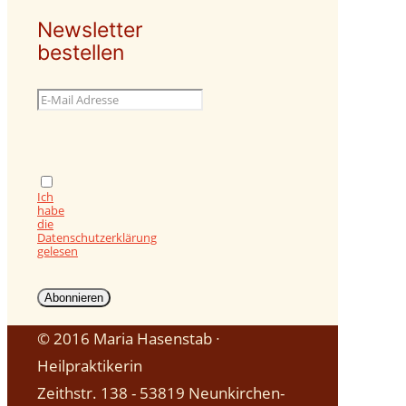
Newsletter
bestellen
Ich
habe
die
Datenschutzerklärung
gelesen
© 2016 Maria Hasenstab ∙
Heilpraktikerin
Zeithstr. 138 - 53819 Neunkirchen-