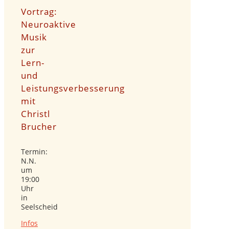
Vortrag:
Neuroaktive
Musik
zur
Lern-
und
Leistungsverbesserung
mit
Christl
Brucher
Termin:
N.N.
um
19:00
Uhr
in
Seelscheid
Infos