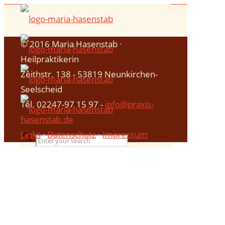
© 2016 Maria Hasenstab ∙
Heilpraktikerin
Zeithstr. 138 - 53819 Neunkirchen-
Seelscheid
Tel. 02247-97 15 97 -
info@praxis-
hasenstab.de
Links
∙
Datenschutz
∙
Impressum
✕