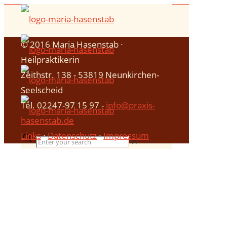
© 2016 Maria Hasenstab ∙
Heilpraktikerin
Zeithstr. 138 - 53819 Neunkirchen-
Seelscheid
Tel. 02247-97 15 97 -
info@praxis-
hasenstab.de
Links
∙
Datenschutz
∙
Impressum
✕