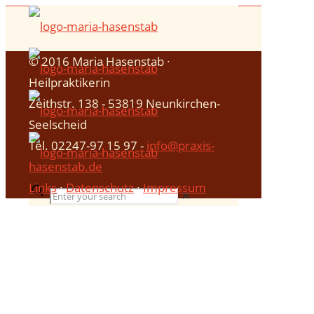
© 2016 Maria Hasenstab ∙
Heilpraktikerin
Zeithstr. 138 - 53819 Neunkirchen-
Seelscheid
Tel. 02247-97 15 97 -
info@praxis-
hasenstab.de
Links
∙
Datenschutz
∙
Impressum
✕