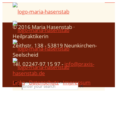
© 2016 Maria Hasenstab ∙
Heilpraktikerin
Zeithstr. 138 - 53819 Neunkirchen-
Seelscheid
Tel. 02247-97 15 97 -
info@praxis-
hasenstab.de
Links
∙
Datenschutz
∙
Impressum
✕