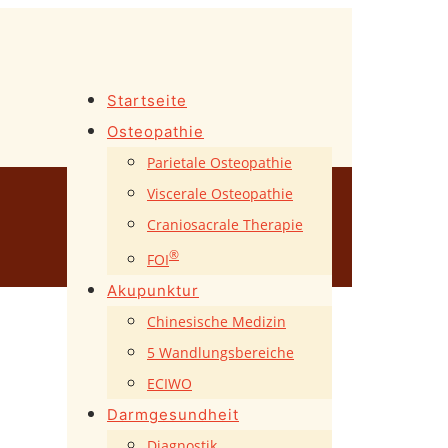
Startseite
Osteopathie
Parietale Osteopathie
Viscerale Osteopathie
Craniosacrale Therapie
®
FOI
Akupunktur
Chinesische Medizin
5 Wandlungsbereiche
ECIWO
Darmgesundheit
Diagnostik