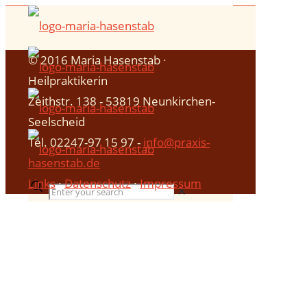
© 2016 Maria Hasenstab ∙
Heilpraktikerin
Zeithstr. 138 - 53819 Neunkirchen-
Seelscheid
Tel. 02247-97 15 97 -
info@praxis-
hasenstab.de
Links
∙
Datenschutz
∙
Impressum
✕